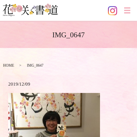
メ
IMG_0647
HOME
IMG_0647
2019/12/09