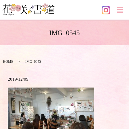
メ
IMG_0545
HOME
IMG_0545
2019/12/09