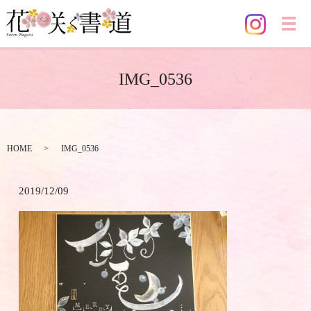
メ
IMG_0536
HOME
IMG_0536
2019/12/09