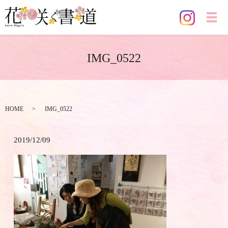
メ
IMG_0522
HOME
IMG_0522
2019/12/09