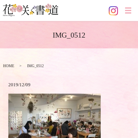
メ
IMG_0512
HOME
IMG_0512
2019/12/09