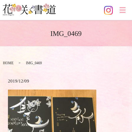
メ
IMG_0469
HOME
IMG_0469
2019/12/09