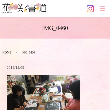
メ
IMG_0460
HOME
IMG_0460
2019/12/09