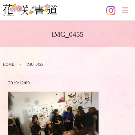
メ
IMG_0455
HOME
IMG_0455
2019/12/09