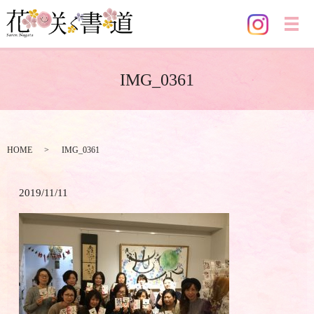
メ
IMG_0361
HOME
IMG_0361
2019/11/11