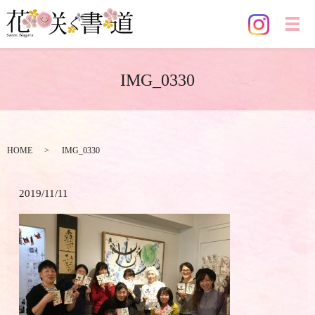
メ
IMG_0330
HOME
IMG_0330
2019/11/11