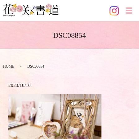
メ
DSC08854
HOME
DSC08854
2023/10/10